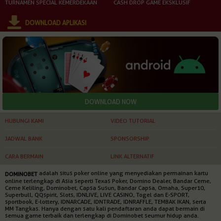
TURNAMEN SPECIAL KEMERDEKAAN
CASH DROP GAME EKSKLUSIF
DOWNLOAD APLIKASI
HUBUNGI KAMI
VIDEO TUTORIAL
JADWAL BANK
SPONSORSHIP
CARA BERMAIN
LINK ALTERNATIF
adalah situs poker online yang menyediakan permainan kartu
DOMINOBET
online terlengkap di Asia seperti Texas Poker, Domino Dealer, Bandar Ceme,
Ceme Keliling, Dominobet, Capsa Susun, Bandar Capsa, Omaha, Super10,
Superbull, QQspirit, Slots, IDNLIVE, LIVE CASINO, Togel dan E-SPORT,
sportbook, E-lottery, IDNARCADE, IDNTRADE, IDNRAFFLE, TEMBAK IKAN, serta
MM Tangkas. Hanya dengan satu kali pendaftaran anda dapat bermain di
semua game terbaik dan terlengkap di Dominobet seumur hidup anda.