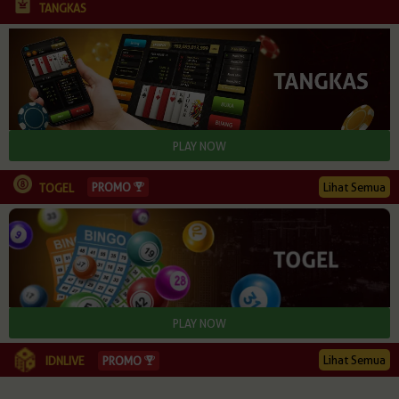
TANGKAS
Lihat Semua
PROMO
TOGEL
Lihat Semua
PROMO
IDNLIVE