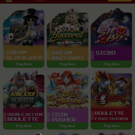
Play Now
Play Now
Play Now
Play Now
Play Now
Play Now