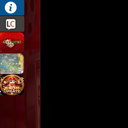
INFO
DOMINOBET
LIVE
CHAT