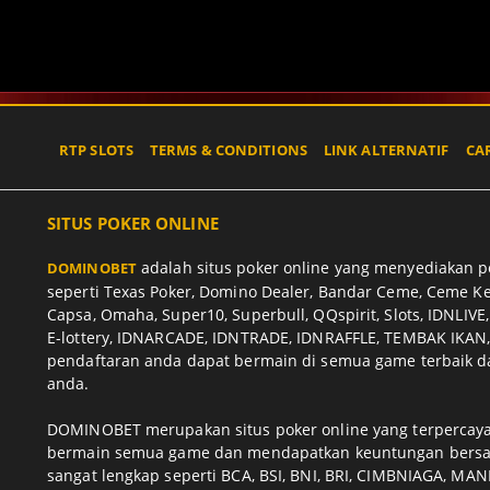
RTP SLOTS
TERMS & CONDITIONS
LINK ALTERNATIF
CA
SITUS POKER ONLINE
adalah situs poker online yang menyediakan pe
DOMINOBET
seperti Texas Poker, Domino Dealer, Bandar Ceme, Ceme Ke
Capsa, Omaha, Super10, Superbull, QQspirit, Slots, IDNLIVE
E-lottery, IDNARCADE, IDNTRADE, IDNRAFFLE, TEMBAK IKAN,
pendaftaran anda dapat bermain di semua game terbaik d
anda.
DOMINOBET merupakan situs poker online yang terpercaya
bermain semua game dan mendapatkan keuntungan bersama 
sangat lengkap seperti BCA, BSI, BNI, BRI, CIMBNIAGA, 